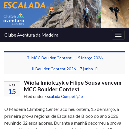
Clube Aventura da Madeira
Togg
navig
MCC Boulder Contest – 15 Março 2026
II Boulder Contest 2026 – 7 junho
Wiola Imiolczyk e Filipe Sousa vencem
MAR
MCC Boulder Contest
15
Filed under
Escalada Competição
O Madeira Climbing Center acolheu ontem, 15 de março, a
primeira prova regional de Escalada de Bloco do ano 2026,
reunindo 32 escaladores. Durante a manhã decorreu a prova