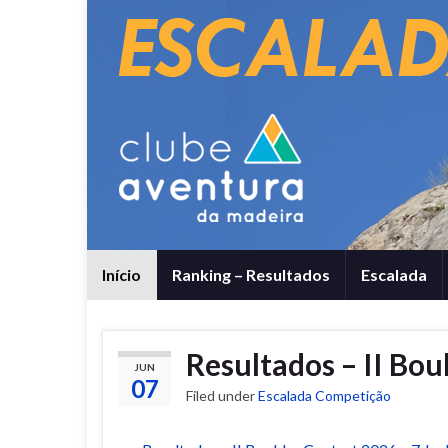
Início
Ranking – Resultados
Escalada
Resultados – II Bou
JUN
07
Filed under
Escalada Competição