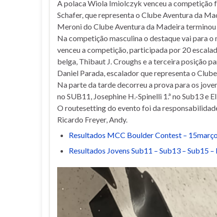
A polaca Wiola Imiolczyk venceu a competição fem
Schafer, que representa o Clube Aventura da Mad
Meroni do Clube Aventura da Madeira terminou n
Na competição masculina o destaque vai para o 
venceu a competição, participada por 20 escalad
belga, Thibaut J. Croughs e a terceira posição par
Daniel Parada, escalador que representa o Club
Na parte da tarde decorreu a prova para os jove
no SUB11, Josephine H.-Spinelli 1.ª no Sub13 e E
O routesetting do evento foi da responsabilidade
Ricardo Freyer, Andy.
Resultados MCC Boulder Contest – 15març
Resultados Jovens Sub11 – Sub13 – Sub15 –