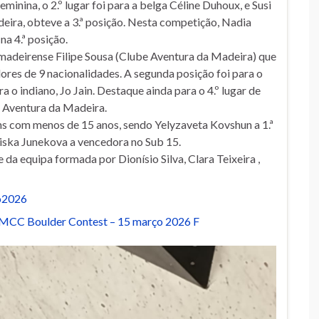
inina, o 2.º lugar foi para a belga Céline Duhoux, e Susi
eira, obteve a 3.ª posição. Nesta competição, Nadia
a 4.ª posição.
madeirense Filipe Sousa (Clube Aventura da Madeira) que
ores de 9 nacionalidades. A segunda posição foi para o
a o indiano, Jo Jain. Destaque ainda para o 4.º lugar de
e Aventura da Madeira.
ns com menos de 15 anos, sendo Yelyzaveta Kovshun a 1.ª
liska Junekova a vencedora no Sub 15.
 da equipa formada por Dionísio Silva, Clara Teixeira ,
o2026
 MCC Boulder Contest – 15 março 2026 F