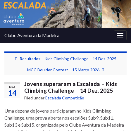
Clube Aventura da Madeira
Togg
navig
Resultados – Kids Climbing Challenge – 14 Dez. 2025
MCC Boulder Contest – 15 Março 2026
Jovens superaram a Escalada – Kids
DEZ
Climbing Challenge – 14 Dez. 2025
14
Filed under
Escalada Competição
Uma dezena de jovens participaram no Kids Climbing
Challenge, uma prova aberta nos escalões Sub9, Sub11,
Sub13 e Sub15, organizada pelo Clube Aventura da Madeira