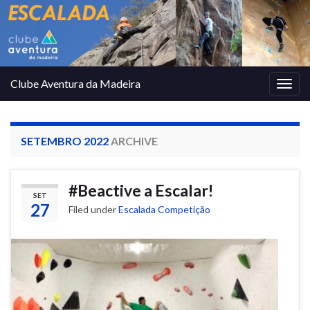
Clube Aventura da Madeira
Togg
navig
SETEMBRO 2022
ARCHIVE
#Beactive a Escalar!
SET
27
Filed under
Escalada Competição