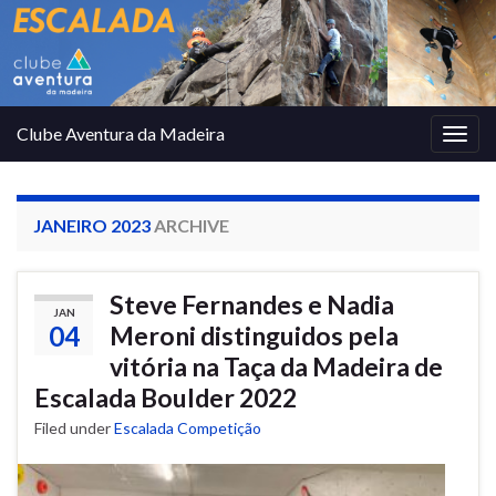
Clube Aventura da Madeira
Togg
navig
JANEIRO 2023
ARCHIVE
Steve Fernandes e Nadia
JAN
04
Meroni distinguidos pela
vitória na Taça da Madeira de
Escalada Boulder 2022
Filed under
Escalada Competição