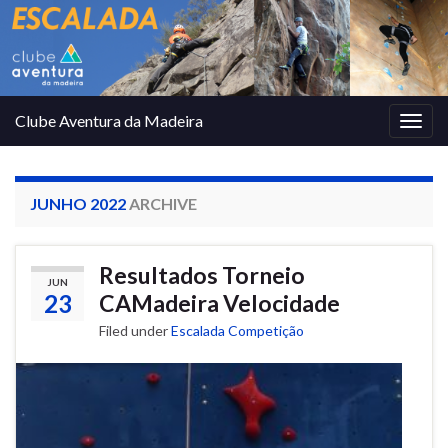
Clube Aventura da Madeira
Togg
navig
JUNHO 2022
ARCHIVE
Resultados Torneio
JUN
23
CAMadeira Velocidade
Filed under
Escalada Competição