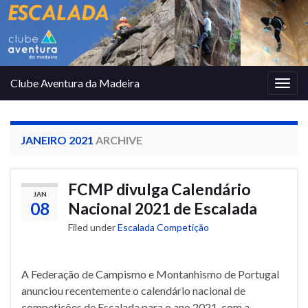
Clube Aventura da Madeira
Togg
navig
JANEIRO 2021
ARCHIVE
FCMP divulga Calendário
JAN
08
Nacional 2021 de Escalada
Filed under
Escalada Competição
A Federação de Campismo e Montanhismo de Portugal
anunciou recentemente o calendário nacional de
competições de Escalada para o ano 2021, com a