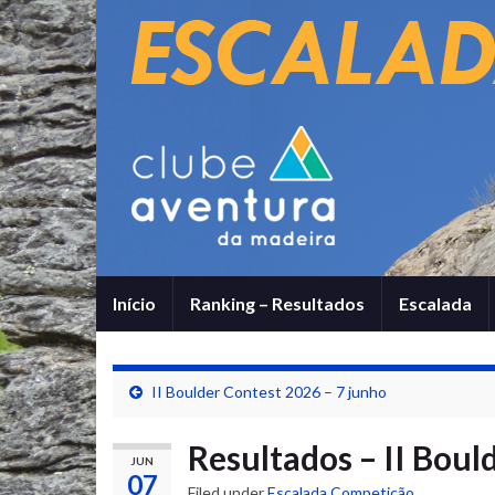
Início
Ranking – Resultados
Escalada
II Boulder Contest 2026 – 7 junho
Resultados – II Boul
JUN
07
Filed under
Escalada Competição