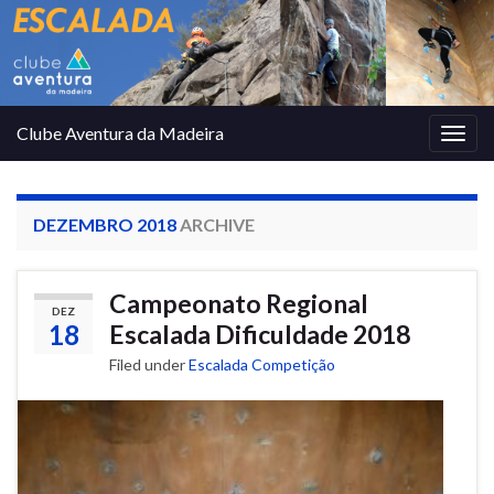
Clube Aventura da Madeira
Togg
navig
DEZEMBRO 2018
ARCHIVE
Campeonato Regional
DEZ
18
Escalada Dificuldade 2018
Filed under
Escalada Competição