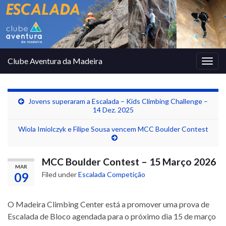
Clube Aventura da Madeira
Togg
navig
Jovens superaram a Escalada – Kids Climbing Challenge –
14 Dez. 2025
Wiola Imiolczyk e Filipe Sousa vencem MCC Boulder Contest
MCC Boulder Contest – 15 Março 2026
MAR
09
Filed under
Escalada Competição
O Madeira Climbing Center está a promover uma prova de
Escalada de Bloco agendada para o próximo dia 15 de março