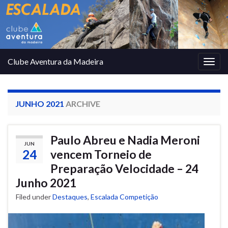
Clube Aventura da Madeira
Togg
navig
JUNHO 2021
ARCHIVE
Paulo Abreu e Nadia Meroni
JUN
24
vencem Torneio de
Preparação Velocidade – 24
Junho 2021
Filed under
Destaques
,
Escalada Competição