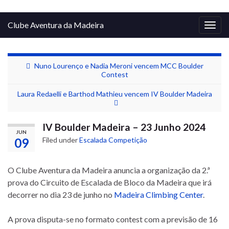
Clube Aventura da Madeira
Togg
navig
Nuno Lourenço e Nadia Meroni vencem MCC Boulder
Contest
Laura Redaelli e Barthod Mathieu vencem IV Boulder Madeira
IV Boulder Madeira – 23 Junho 2024
JUN
09
Filed under
Escalada Competição
O Clube Aventura da Madeira anuncia a organização da 2.ª
prova do Circuito de Escalada de Bloco da Madeira que irá
decorrer no dia 23 de junho no
Madeira Climbing Center
.
A prova disputa-se no formato contest com a previsão de 16