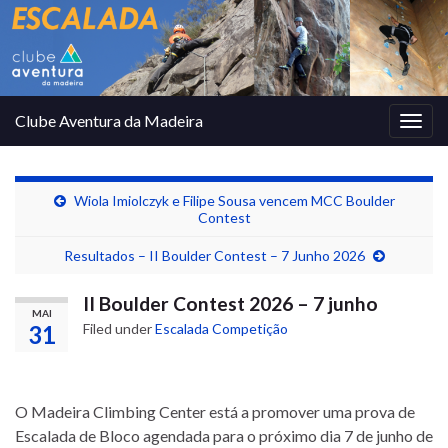
Clube Aventura da Madeira
Togg
navig
Wiola Imiolczyk e Filipe Sousa vencem MCC Boulder
Contest
Resultados – II Boulder Contest – 7 Junho 2026
II Boulder Contest 2026 – 7 junho
MAI
31
Filed under
Escalada Competição
O Madeira Climbing Center está a promover uma prova de
Escalada de Bloco agendada para o próximo dia 7 de junho de