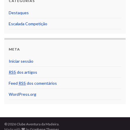
CATEGORIAS
Destaques
Escalada Competição
META
Iniciar sessão
RSS
dos artigos
Feed
RSS
dos comentários
WordPress.org
© 2026 Clube Aventura da Madeira.
Made with
by
Graphene Themes
.