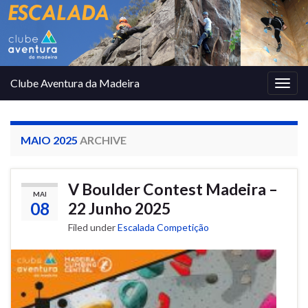
Clube Aventura da Madeira
Togg
navig
MAIO 2025
ARCHIVE
V Boulder Contest Madeira –
MAI
08
22 Junho 2025
Filed under
Escalada Competição