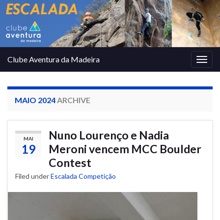
Clube Aventura da Madeira
Togg
navig
MAIO 2024
ARCHIVE
Nuno Lourenço e Nadia
MAI
19
Meroni vencem MCC Boulder
Contest
Filed under
Escalada Competição