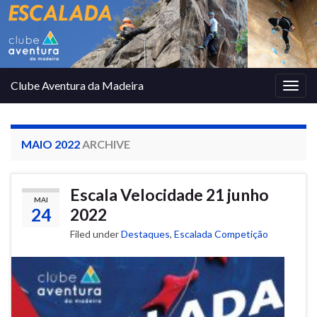
Clube Aventura da Madeira
Togg
navig
MAIO 2022
ARCHIVE
Escala Velocidade 21 junho
MAI
24
2022
Filed under
Destaques
,
Escalada Competição