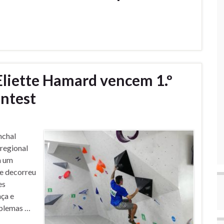
Eliette Hamard vencem 1.º
ntest
nchal
regional
m um
ue decorreu
es
ça e
oblemas …