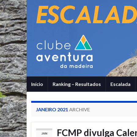
Início
Ranking – Resultados
Escalada
JANEIRO 2021
ARCHIVE
FCMP divulga Cale
JAN